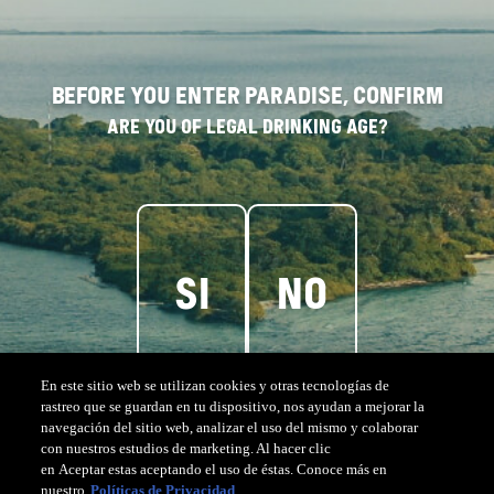
A
R
Q
U
I
T
E
C
T
U
R
A
Before you enter paradise, confirm
Diseñada
para
conectar
con
la
naturaleza,
la
isla
fue
pensada
Are you of legal drinking age?
para
celebrar
el
sol
y
ha
sido
construida
con
materiales
locales
y
sostenibles.
Si
No
En este sitio web se utilizan cookies y otras tecnologías de
rastreo que se guardan en tu dispositivo, nos ayudan a mejorar la
navegación del sitio web, analizar el uso del mismo y colaborar
con nuestros estudios de marketing. Al hacer clic
en Aceptar estas aceptando el uso de éstas. Conoce más en
nuestro
Políticas de Privacidad