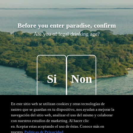
Before you enter paradise, confirm
Are you of legal drinking age?
En cliquant pour voir les disponibilités, vous serez redirigé
vers un autre site pour finaliser votre réservation.
Expérience réservée aux personnes ayant l'âge légal de
consommer de l'alcool.
Si
Non
En este sitio web se utilizan cookies y otras tecnologías de
rastreo que se guardan en tu dispositivo, nos ayudan a mejorar la
navegación del sitio web, analizar el uso del mismo y colaborar
con nuestros estudios de marketing. Al hacer clic
en Aceptar estas aceptando el uso de éstas. Conoce más en
nuestro
Políticas de Privacidad