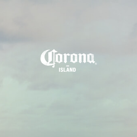
L
'
î
l
e
C
o
r
o
n
a
U
n
p
a
r
a
d
i
s
n
a
t
u
r
e
l
D
é
c
o
n
n
e
c
t
e
z
d
e
v
o
t
r
e
r
o
u
t
i
n
e
q
u
o
t
i
d
i
e
n
n
e
e
t
p
l
o
n
g
e
z
d
a
n
s
u
n
p
a
r
a
d
i
s
n
a
t
u
r
e
l
.