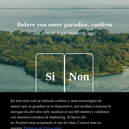
P
a
r
a
d
i
s
,
à
l
’
é
t
a
t
p
u
r
Before you enter paradise, confirm
Vivez l’expérience de l'île Corona dans sa forme
Are you of legal drinking age?
la plus pure . Explorez notre galerie et découvrez
ce qui rend cet endroit si unique : une nature
préservée, à chaque instant.
Si
Non
En este sitio web se utilizan cookies y otras tecnologías de
rastreo que se guardan en tu dispositivo, nos ayudan a mejorar la
navegación del sitio web, analizar el uso del mismo y colaborar
con nuestros estudios de marketing. Al hacer clic
en Aceptar estas aceptando el uso de éstas. Conoce más en
nuestro
Políticas de Privacidad